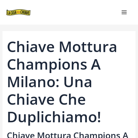
VAI
NAVIGAZIONE
MAIN
AL
ARTICOLI
MEN
CONTENUTO
Chiave Mottura
Champions A
Milano: Una
Chiave Che
Duplichiamo!
Chiave Mottura Champions A