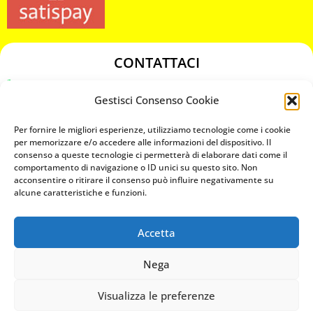
CONTATTACI
349 3863811
Gestisci Consenso Cookie
349 3863811
chiavicodificate@gmail.com
Per fornire le migliori esperienze, utilizziamo tecnologie come i cookie
per memorizzare e/o accedere alle informazioni del dispositivo. Il
consenso a queste tecnologie ci permetterà di elaborare dati come il
Privacy Policy
comportamento di navigazione o ID unici su questo sito. Non
acconsentire o ritirare il consenso può influire negativamente su
Cookie Policy
alcune caratteristiche e funzioni.
Accetta
MAPS
Nega
CHIAMA ORA
Visualizza le preferenze
WHATSAPP: MANDA LA FOTO