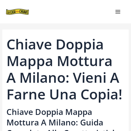
VAI
NAVIGAZIONE
MAIN
AL
ARTICOLI
MEN
CONTENUTO
Chiave Doppia
Mappa Mottura
A Milano: Vieni A
Farne Una Copia!
Chiave Doppia Mappa
Mottura A Milano: Guida