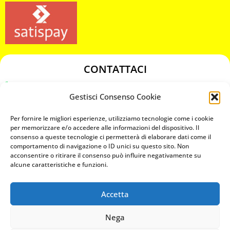
CONTATTACI
349 3863811
Gestisci Consenso Cookie
349 3863811
chiavicodificate@gmail.com
Per fornire le migliori esperienze, utilizziamo tecnologie come i cookie
per memorizzare e/o accedere alle informazioni del dispositivo. Il
consenso a queste tecnologie ci permetterà di elaborare dati come il
Privacy Policy
comportamento di navigazione o ID unici su questo sito. Non
acconsentire o ritirare il consenso può influire negativamente su
Cookie Policy
alcune caratteristiche e funzioni.
Accetta
MAPS
Nega
CHIAMA ORA