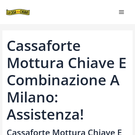
VAI
NAVIGAZIONE
MAIN
AL
ARTICOLI
MEN
CONTENUTO
Cassaforte
Mottura Chiave E
Combinazione A
Milano:
Assistenza!
Cassaforte Mottura Chiave E