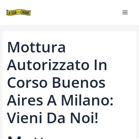
VAI
NAVIGAZIONE
MAIN
AL
ARTICOLI
MEN
CONTENUTO
Mottura
Autorizzato In
Corso Buenos
Aires A Milano:
Vieni Da Noi!