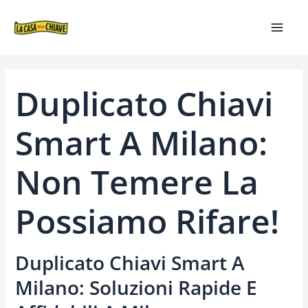
VAI
NAVIGAZIONE
MAIN
AL
ARTICOLI
MEN
CONTENUTO
Duplicato Chiavi
Smart A Milano:
Non Temere La
Possiamo Rifare!
Duplicato Chiavi Smart A
Milano: Soluzioni Rapide E