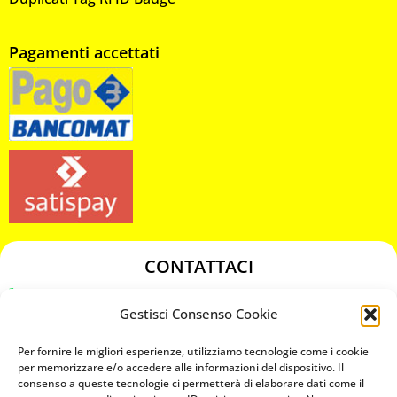
Pagamenti accettati
CONTATTACI
349 3863811
Gestisci Consenso Cookie
349 3863811
chiavicodificate@gmail.com
Per fornire le migliori esperienze, utilizziamo tecnologie come i cookie
per memorizzare e/o accedere alle informazioni del dispositivo. Il
consenso a queste tecnologie ci permetterà di elaborare dati come il
Privacy Policy