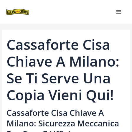
VAI
NAVIGAZIONE
MAIN
AL
ARTICOLI
MEN
CONTENUTO
Cassaforte Cisa
Chiave A Milano:
Se Ti Serve Una
Copia Vieni Qui!
Cassaforte Cisa Chiave A
Milano: Sicurezza Meccanica