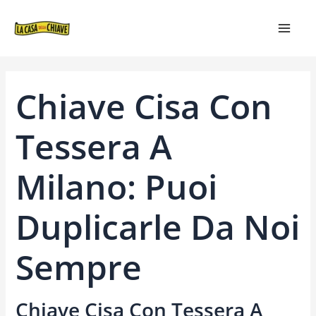
VAI
NAVIGAZIONE
MAIN
AL
ARTICOLI
MEN
CONTENUTO
Chiave Cisa Con
Tessera A
Milano: Puoi
Duplicarle Da Noi
Sempre
Chiave Cisa Con Tessera A