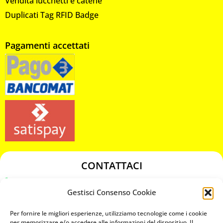
Vendita lucchetti e catene
Duplicati Tag RFID Badge
Pagamenti accettati
CONTATTACI
349 3863811
Gestisci Consenso Cookie
349 3863811
chiavicodificate@gmail.com
Per fornire le migliori esperienze, utilizziamo tecnologie come i cookie
per memorizzare e/o accedere alle informazioni del dispositivo. Il