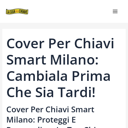
VAI
NAVIGAZIONE
MAIN
AL
ARTICOLI
MEN
CONTENUTO
Cover Per Chiavi
Smart Milano:
Cambiala Prima
Che Sia Tardi!
Cover Per Chiavi Smart
Milano: Proteggi E