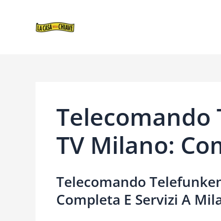
VAI
NAVIGAZIONE
AL
ARTICOLI
CONTENUTO
Telecomando 
TV Milano: Co
Telecomando Telefunken
Completa E Servizi A Mil