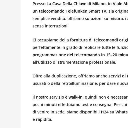
Presso
La Casa Della Chiave di Milano
, in
Viale A
un
telecomando Telefunken Smart TV
, sia origin
semplice vendita: offriamo
soluzioni su misura
, 
senza interruzioni.
Ci occupiamo della
fornitura di telecomandi orig
perfettamente in grado di replicare tutte le funz
programmazione del telecomando in 15–20 minu
all’utilizzo di strumentazione professionale.
Oltre alla duplicazione, offriamo anche
servizi di
usurati o della retroilluminazione, per dare nuov
Il nostro servizio è
walk-in
, quindi non è necessar
pochi minuti effettuiamo test e consegna. Per ch
di venire in sede, siamo disponibili
H24 su What
e rapidità.