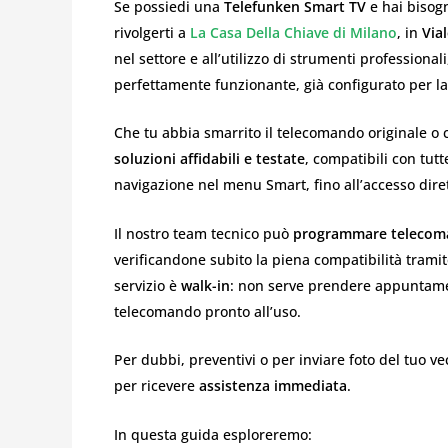
Se possiedi una
Telefunken Smart TV
e hai bisog
rivolgerti a
La Casa Della Chiave di Milano
, in
Via
nel settore e all’utilizzo di strumenti professiona
perfettamente funzionante, già configurato per la
Che tu abbia smarrito il telecomando originale o c
soluzioni affidabili e testate
, compatibili con tutt
navigazione nel menu Smart, fino all’accesso dire
Il nostro team tecnico può
programmare telecomand
verificandone subito la piena compatibilità tramite
servizio è
walk-in
: non serve prendere appuntamen
telecomando pronto all’uso.
Per dubbi, preventivi o per inviare foto del tuo v
per ricevere
assistenza immediata
.
In questa guida esploreremo: