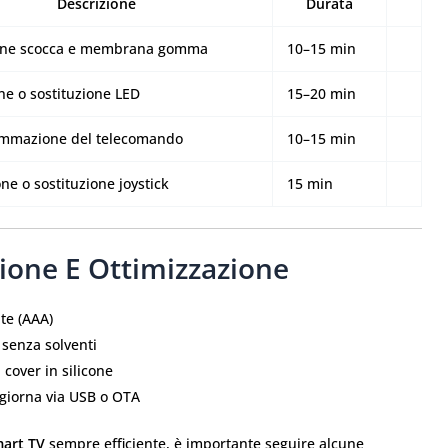
Descrizione
Durata
ione scocca e membrana gomma
10–15 min
ne o sostituzione LED
15–20 min
ammazione del telecomando
10–15 min
ne o sostituzione joystick
15 min
ione E Ottimizzazione
nte (AAA)
senza solventi
 cover in silicone
ggiorna via USB o OTA
art TV
sempre efficiente, è importante seguire alcune