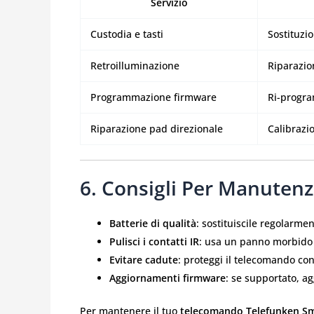
Servizio
Custodia e tasti
Sostituz
Retroilluminazione
Riparazio
Programmazione firmware
Ri-progr
Riparazione pad direzionale
Calibrazio
6. Consigli Per Manutenz
Batterie di qualità
: sostituiscile regolarme
Pulisci i contatti IR
: usa un panno morbido 
Evitare cadute
: proteggi il telecomando con
Aggiornamenti firmware
: se supportato, a
Per mantenere il tuo
telecomando Telefunken Sm