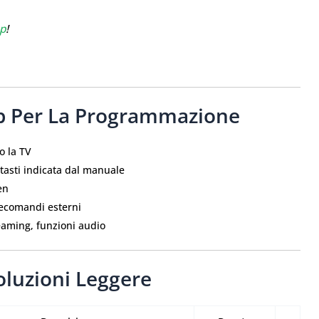
p
!
ep Per La Programmazione
to la TV
 tasti indicata dal manuale
en
lecomandi esterni
eaming, funzioni audio
oluzioni Leggere