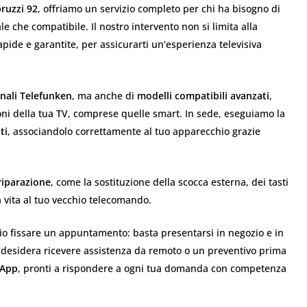
bruzzi 92
, offriamo un servizio completo per chi ha bisogno di
ale che compatibile. Il nostro intervento non si limita alla
rapide e garantite, per assicurarti un’esperienza televisiva
inali Telefunken
, ma anche di
modelli compatibili avanzati
,
ioni della tua TV, comprese quelle smart. In sede, eseguiamo la
ti
, associandolo correttamente al tuo apparecchio grazie
 riparazione
, come la sostituzione della scocca esterna, dei tasti
a vita al tuo vecchio telecomando.
io fissare un appuntamento: basta presentarsi in negozio e in
i desidera ricevere assistenza da remoto o un preventivo prima
sApp
, pronti a rispondere a ogni tua domanda con competenza