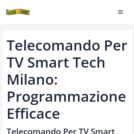
VAI
NAVIGAZIONE
MAIN
AL
ARTICOLI
MEN
CONTENUTO
Telecomando Per
TV Smart Tech
Milano:
Programmazione
Efficace
Telecomando Per TV Smart