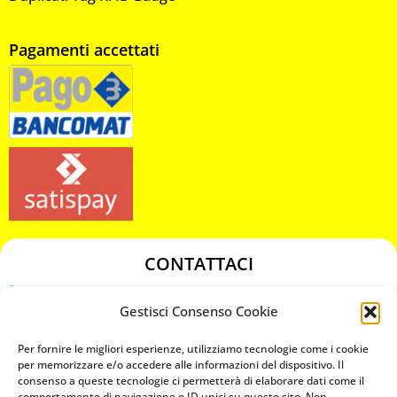
Pagamenti accettati
CONTATTACI
349 3863811
Gestisci Consenso Cookie
349 3863811
chiavicodificate@gmail.com
Per fornire le migliori esperienze, utilizziamo tecnologie come i cookie
per memorizzare e/o accedere alle informazioni del dispositivo. Il
consenso a queste tecnologie ci permetterà di elaborare dati come il
Privacy Policy
comportamento di navigazione o ID unici su questo sito. Non