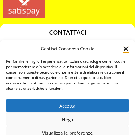
CONTATTACI
349 3863811
Gestisci Consenso Cookie
349 3863811
chiavicodificate@gmail.com
Per fornire le migliori esperienze, utilizziamo tecnologie come i cookie
per memorizzare e/o accedere alle informazioni del dispositivo. Il
consenso a queste tecnologie ci permetterà di elaborare dati come il
Privacy Policy
comportamento di navigazione o ID unici su questo sito. Non
acconsentire o ritirare il consenso può influire negativamente su
Cookie Policy
alcune caratteristiche e funzioni.
Accetta
MAPS
Nega
CHIAMA ORA
Visualizza le preferenze