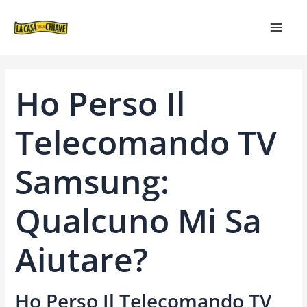
VAI
NAVIGAZIONE
MAIN
AL
ARTICOLI
MEN
CONTENUTO
Ho Perso Il
Telecomando TV
Samsung:
Qualcuno Mi Sa
Aiutare?
Ho Perso Il Telecomando TV