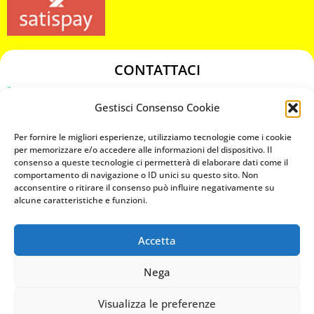
CONTATTACI
349 3863811
Gestisci Consenso Cookie
349 3863811
chiavicodificate@gmail.com
Per fornire le migliori esperienze, utilizziamo tecnologie come i cookie
per memorizzare e/o accedere alle informazioni del dispositivo. Il
consenso a queste tecnologie ci permetterà di elaborare dati come il
Privacy Policy
comportamento di navigazione o ID unici su questo sito. Non
acconsentire o ritirare il consenso può influire negativamente su
Cookie Policy
alcune caratteristiche e funzioni.
Accetta
MAPS
Nega
CHIAMA ORA
Visualizza le preferenze