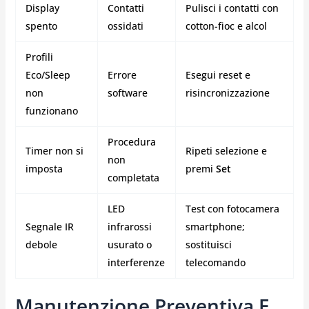
Display
Contatti
Pulisci i contatti con
spento
ossidati
cotton-fioc e alcol
Profili
Eco/Sleep
Errore
Esegui reset e
non
software
risincronizzazione
funzionano
Procedura
Timer non si
Ripeti selezione e
non
imposta
premi
Set
completata
LED
Test con fotocamera
Segnale IR
infrarossi
smartphone;
debole
usurato o
sostituisci
interferenze
telecomando
Manutenzione Preventiva E