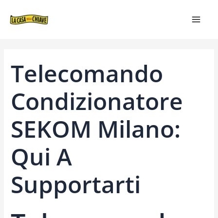
VAI
NAVIGAZIONE
MAIN
AL
ARTICOLI
MEN
CONTENUTO
Telecomando
Condizionatore
SEKOM Milano:
Qui A
Supportarti