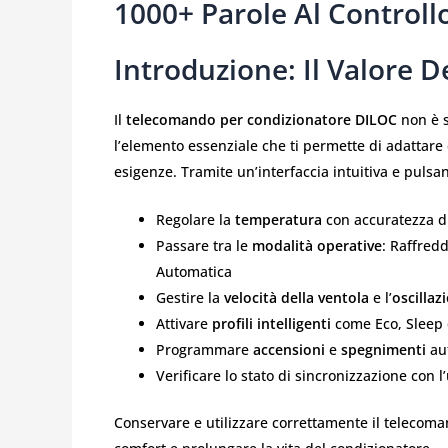
1000+ Parole Al Controll
Introduzione: Il Valore
Il
telecomando per condizionatore DILOC
non è s
l’elemento essenziale che ti permette di adattare 
esigenze. Tramite un’interfaccia intuitiva e puls
Regolare la
temperatura
con accuratezza di
Passare tra le
modalità operative
: Raffred
Automatica
Gestire la
velocità della ventola
e l’
oscillaz
Attivare
profili intelligenti
come Eco, Sleep 
Programmare
accensioni
e
spegnimenti
aut
Verificare lo stato di sincronizzazione con l
Conservare e utilizzare correttamente il telecoma