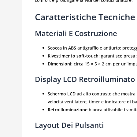
comfort e prolungare la vita del condizionatore.
Caratteristiche Tecnich
Materiali E Costruzione
Scocca in ABS
antigraffio e antiurto: proteg
Rivestimento soft-touch
: garantisce presa 
Dimensioni
: circa 15 × 5 × 2 cm per un’i
Display LCD Retroilluminato
Schermo LCD
ad alto contrasto che mostra 
velocità ventilatore, timer e indicatore di ba
Retroilluminazione
bianca attivabile tramit
Layout Dei Pulsanti