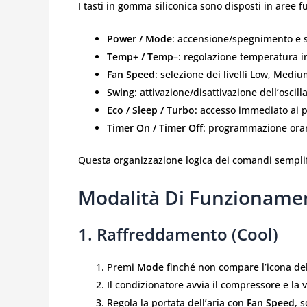
I tasti in gomma siliconica sono disposti in aree f
Power / Mode
: accensione/spegnimento e se
Temp+ / Temp–
: regolazione temperatura in
Fan Speed
: selezione dei livelli Low, Medi
Swing
: attivazione/disattivazione dell’oscill
Eco / Sleep / Turbo
: accesso immediato ai pr
Timer On / Timer Off
: programmazione orar
Questa organizzazione logica dei comandi semplific
Modalità Di Funzioname
1. Raffreddamento (Cool)
Premi
Mode
finché non compare l’icona de
Il condizionatore avvia il compressore e la 
Regola la portata dell’aria con
Fan Speed
, 