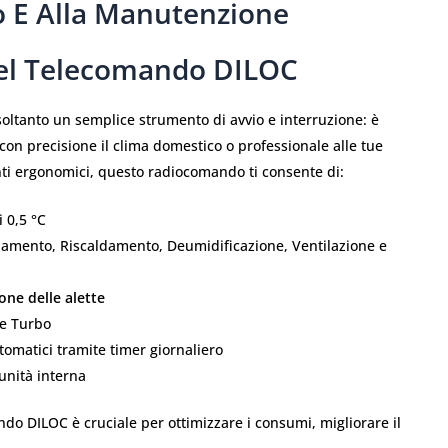
o E Alla Manutenzione
 Del Telecomando DILOC
oltanto un semplice strumento di avvio e interruzione: è
con precisione il clima domestico o professionale alle tue
anti ergonomici, questo radiocomando ti consente di:
 0,5 °C
damento, Riscaldamento, Deumidificazione, Ventilazione e
ione delle alette
e Turbo
omatici tramite timer giornaliero
’unità interna
ndo DILOC è cruciale per ottimizzare i consumi, migliorare il