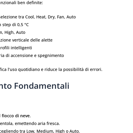
unzionali ben definite:
lezione tra Cool, Heat, Dry, Fan, Auto
 step di 0,5 °C
um, High, Auto
azione verticale delle alette
ofili intelligenti
ia di accensione e spegnimento
a l’uso quotidiano e riduce la possibilità di errori.
nto Fondamentali
l
fiocco di neve
.
ventola, emettendo aria fresca.
scegliendo tra Low, Medium, High o Auto.