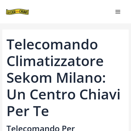
VAI
NAVIGAZIONE
MAIN
AL
ARTICOLI
MEN
CONTENUTO
Telecomando
Climatizzatore
Sekom Milano:
Un Centro Chiavi
Per Te
Telecomando Per