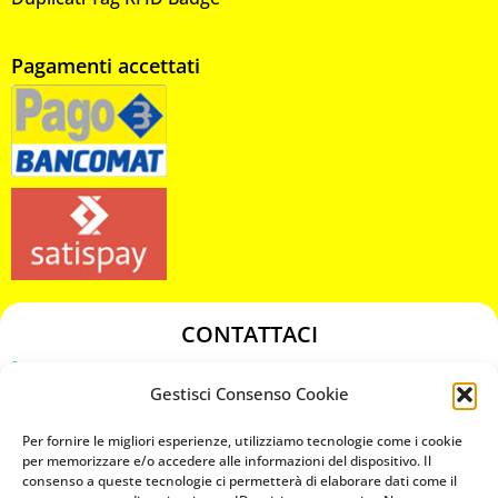
Pagamenti accettati
CONTATTACI
349 3863811
Gestisci Consenso Cookie
349 3863811
chiavicodificate@gmail.com
Per fornire le migliori esperienze, utilizziamo tecnologie come i cookie
per memorizzare e/o accedere alle informazioni del dispositivo. Il
consenso a queste tecnologie ci permetterà di elaborare dati come il
Privacy Policy