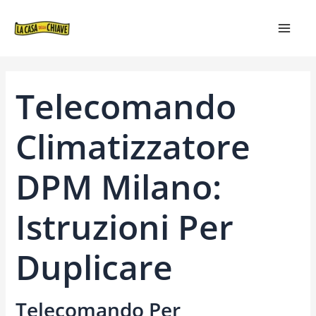
VAI
NAVIGAZIONE
MAIN
AL
ARTICOLI
MEN
CONTENUTO
Telecomando
Climatizzatore
DPM Milano:
Istruzioni Per
Duplicare
Telecomando Per