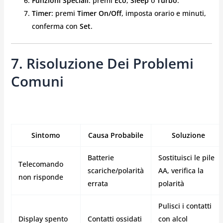
Funzioni Speciali
: premi
Eco
,
Sleep
o
Turbo
.
Timer
: premi
Timer On/Off
, imposta orario e minuti,
conferma con
Set
.
7. Risoluzione Dei Problemi
Comuni
Sintomo
Causa Probabile
Soluzione
Batterie
Sostituisci le pile
Telecomando
scariche/polarità
AA, verifica la
non risponde
errata
polarità
Pulisci i contatti
Display spento
Contatti ossidati
con alcol