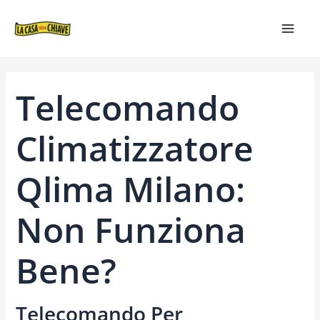
VAI
NAVIGAZIONE
MAIN
AL
ARTICOLI
MEN
CONTENUTO
Telecomando
Climatizzatore
Qlima Milano:
Non Funziona
Bene?
Telecomando Per