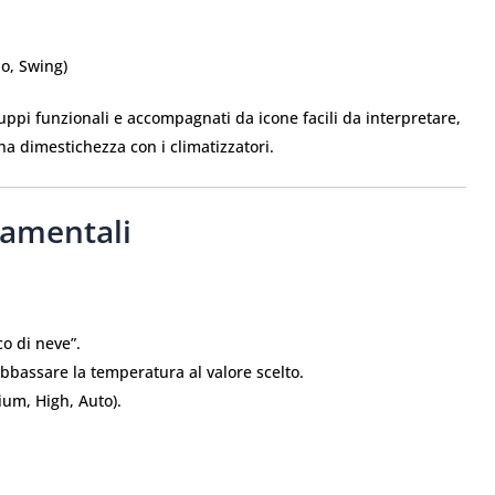
bo, Swing)
ruppi funzionali e accompagnati da icone facili da interpretare,
a dimestichezza con i climatizzatori.
damentali
co di neve”.
abbassare la temperatura al valore scelto.
um, High, Auto).