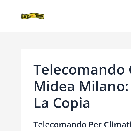
VAI
NAVIGAZIONE
AL
ARTICOLI
CONTENUTO
Telecomando C
Midea Milano
La Copia
Telecomando Per Climati