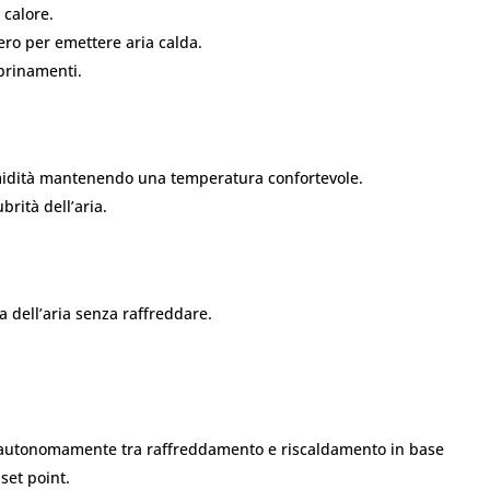
 calore.
ifero per emettere aria calda.
brinamenti.
umidità mantenendo una temperatura confortevole.
brità dell’aria.
a dell’aria senza raffreddare.
ie autonomamente tra raffreddamento e riscaldamento in base
set point.