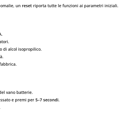
nomalie, un
reset
riporta tutte le funzioni ai parametri iniziali.
A.
tori.
 di alcol isopropilico.
à.
 fabbrica.
del vano batterie.
ussato e premi per
5–7 secondi
.
.