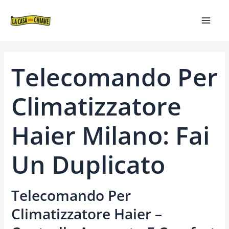
VAI
NAVIGAZIONE
MAIN
AL
ARTICOLI
MEN
CONTENUTO
Telecomando Per
Climatizzatore
Haier Milano: Fai
Un Duplicato
Telecomando Per
Climatizzatore Haier –