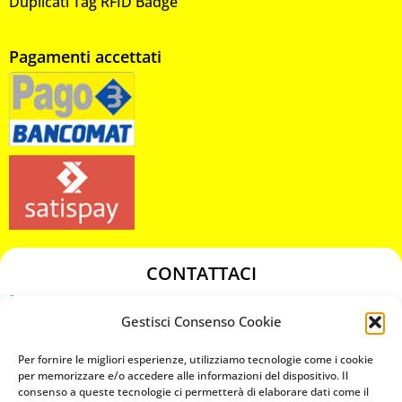
Duplicati Tag RFID Badge
Pagamenti accettati
CONTATTACI
349 3863811
Gestisci Consenso Cookie
349 3863811
chiavicodificate@gmail.com
Per fornire le migliori esperienze, utilizziamo tecnologie come i cookie
per memorizzare e/o accedere alle informazioni del dispositivo. Il
consenso a queste tecnologie ci permetterà di elaborare dati come il