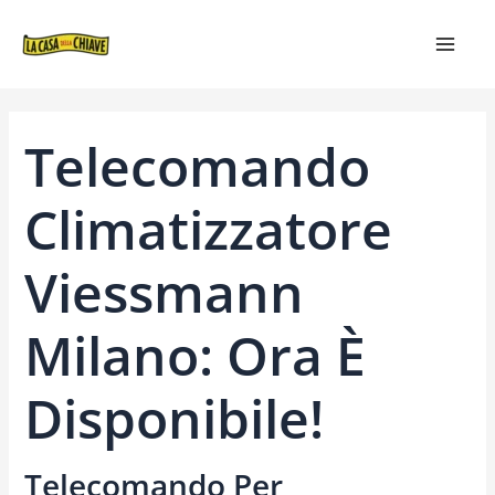
VAI
NAVIGAZIONE
MAIN
AL
ARTICOLI
MEN
CONTENUTO
Telecomando
Climatizzatore
Viessmann
Milano: Ora È
Disponibile!
Telecomando Per