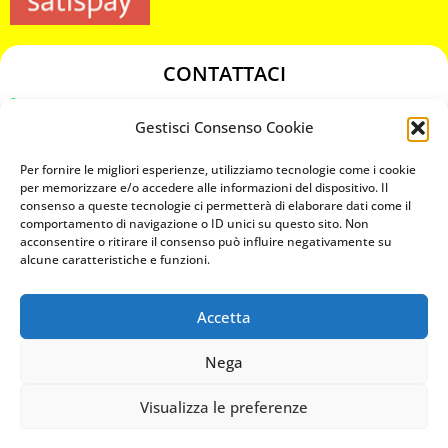
CONTATTACI
349 3863811
Gestisci Consenso Cookie
349 3863811
chiavicodificate@gmail.com
Per fornire le migliori esperienze, utilizziamo tecnologie come i cookie
per memorizzare e/o accedere alle informazioni del dispositivo. Il
consenso a queste tecnologie ci permetterà di elaborare dati come il
Privacy Policy
comportamento di navigazione o ID unici su questo sito. Non
acconsentire o ritirare il consenso può influire negativamente su
Cookie Policy
alcune caratteristiche e funzioni.
Accetta
MAPS
Nega
CHIAMA ORA
Visualizza le preferenze
WHATSAPP: MANDA LA FOTO