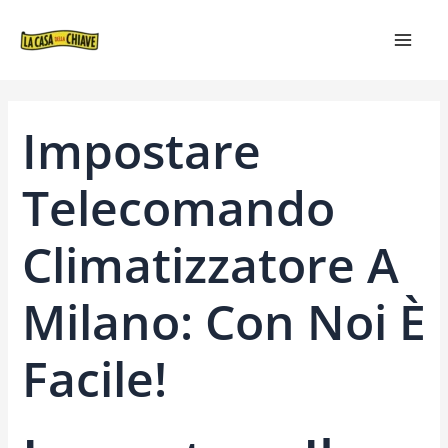
VAI
NAVIGAZIONE
MAIN
AL
ARTICOLI
MEN
CONTENUTO
Impostare
Telecomando
Climatizzatore A
Milano: Con Noi È
Facile!