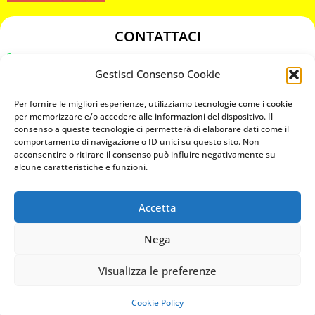
CONTATTACI
349 3863811
Gestisci Consenso Cookie
349 3863811
chiavicodificate@gmail.com
Per fornire le migliori esperienze, utilizziamo tecnologie come i cookie
per memorizzare e/o accedere alle informazioni del dispositivo. Il
consenso a queste tecnologie ci permetterà di elaborare dati come il
Privacy Policy
comportamento di navigazione o ID unici su questo sito. Non
acconsentire o ritirare il consenso può influire negativamente su
Cookie Policy
alcune caratteristiche e funzioni.
Accetta
MAPS
Nega
CHIAMA ORA
Visualizza le preferenze
WHATSAPP: MANDA LA FOTO
PREVENTIVO IMMEDIATO
Cookie Policy