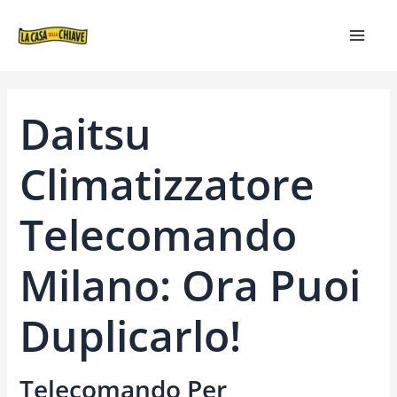
VAI
NAVIGAZIONE
MAIN
AL
ARTICOLI
MEN
CONTENUTO
Daitsu
Climatizzatore
Telecomando
Milano: Ora Puoi
Duplicarlo!
Telecomando Per