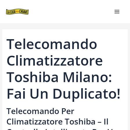
VAI
NAVIGAZIONE
MAIN
AL
ARTICOLI
MEN
CONTENUTO
Telecomando
Climatizzatore
Toshiba Milano:
Fai Un Duplicato!
Telecomando Per
Climatizzatore Toshiba – Il