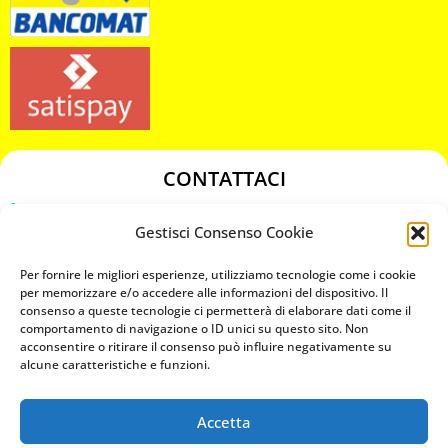
CONTATTACI
349 3863811
Gestisci Consenso Cookie
349 3863811
chiavicodificate@gmail.com
Per fornire le migliori esperienze, utilizziamo tecnologie come i cookie
per memorizzare e/o accedere alle informazioni del dispositivo. Il
consenso a queste tecnologie ci permetterà di elaborare dati come il
Privacy Policy
comportamento di navigazione o ID unici su questo sito. Non
acconsentire o ritirare il consenso può influire negativamente su
Cookie Policy
alcune caratteristiche e funzioni.
Accetta
MAPS