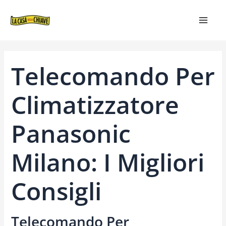
VAI
NAVIGAZIONE
MAIN
AL
ARTICOLI
MEN
CONTENUTO
Telecomando Per
Climatizzatore
Panasonic
Milano: I Migliori
Consigli
Telecomando Per