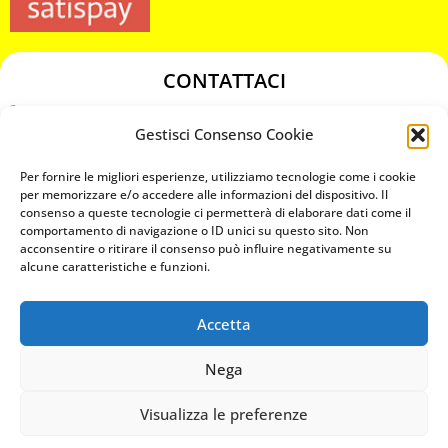
CONTATTACI
349 3863811
Gestisci Consenso Cookie
349 3863811
chiavicodificate@gmail.com
Per fornire le migliori esperienze, utilizziamo tecnologie come i cookie
per memorizzare e/o accedere alle informazioni del dispositivo. Il
consenso a queste tecnologie ci permetterà di elaborare dati come il
Privacy Policy
comportamento di navigazione o ID unici su questo sito. Non
acconsentire o ritirare il consenso può influire negativamente su
Cookie Policy
alcune caratteristiche e funzioni.
Accetta
MAPS
Nega
CHIAMA ORA
Visualizza le preferenze
WHATSAPP: MANDA LA FOTO