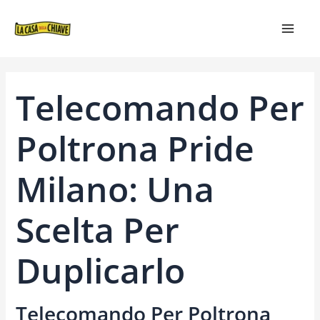
VAI
NAVIGAZIONE
MAIN
AL
ARTICOLI
MEN
CONTENUTO
Telecomando Per
Poltrona Pride
Milano: Una
Scelta Per
Duplicarlo
Telecomando Per Poltrona