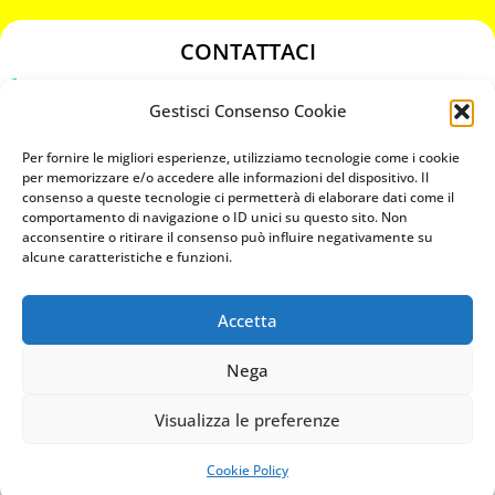
CONTATTACI
349 3863811
Gestisci Consenso Cookie
349 3863811
chiavicodificate@gmail.com
Per fornire le migliori esperienze, utilizziamo tecnologie come i cookie
per memorizzare e/o accedere alle informazioni del dispositivo. Il
consenso a queste tecnologie ci permetterà di elaborare dati come il
Privacy Policy
comportamento di navigazione o ID unici su questo sito. Non
acconsentire o ritirare il consenso può influire negativamente su
Cookie Policy
alcune caratteristiche e funzioni.
Accetta
MAPS
Nega
CHIAMA ORA
Visualizza le preferenze
WHATSAPP: MANDA LA FOTO
PREVENTIVO IMMEDIATO
Cookie Policy