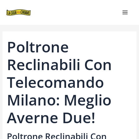
VAI
NAVIGAZIONE
MAIN
AL
ARTICOLI
MEN
CONTENUTO
Poltrone
Reclinabili Con
Telecomando
Milano: Meglio
Averne Due!
Poltrone Reclinabili Con