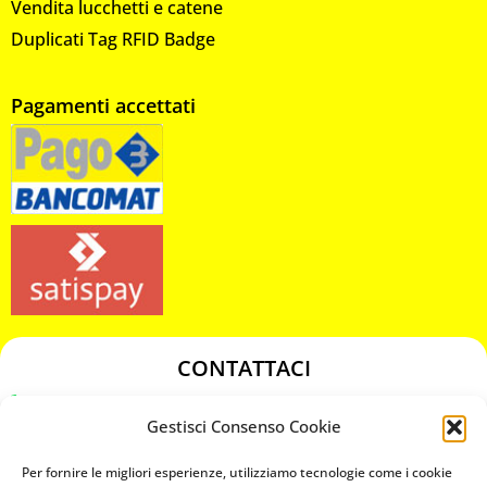
Vendita lucchetti e catene
Duplicati Tag RFID Badge
Pagamenti accettati
CONTATTACI
349 3863811
Gestisci Consenso Cookie
349 3863811
chiavicodificate@gmail.com
Per fornire le migliori esperienze, utilizziamo tecnologie come i cookie