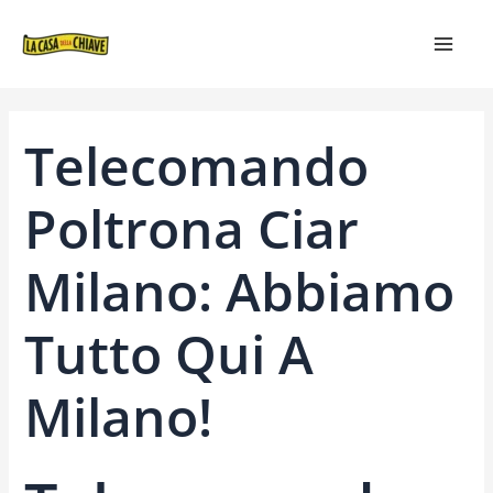
VAI
NAVIGAZIONE
MAIN
AL
ARTICOLI
MEN
CONTENUTO
Telecomando
Poltrona Ciar
Milano: Abbiamo
Tutto Qui A
Milano!