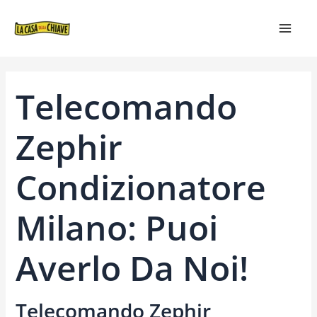
VAI
NAVIGAZIONE
MAIN
AL
ARTICOLI
MEN
CONTENUTO
Telecomando
Zephir
Condizionatore
Milano: Puoi
Averlo Da Noi!
Telecomando Zephir