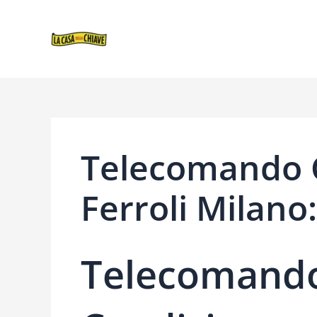
VAI
NAVIGAZIONE
AL
ARTICOLI
CONTENUTO
Telecomando 
Ferroli Milano
Telecomando