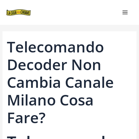
VAI
NAVIGAZIONE
MAIN
AL
ARTICOLI
MEN
CONTENUTO
Telecomando
Decoder Non
Cambia Canale
Milano Cosa
Fare?