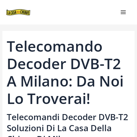
VAI
NAVIGAZIONE
MAIN
AL
ARTICOLI
MEN
CONTENUTO
Telecomando
Decoder DVB-T2
A Milano: Da Noi
Lo Troverai!
Telecomandi Decoder DVB-T2
Soluzioni Di La Casa Della