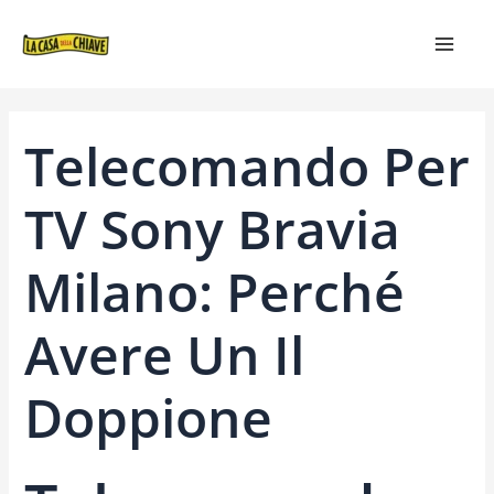
VAI
NAVIGAZIONE
MAIN
AL
ARTICOLI
MEN
CONTENUTO
Telecomando Per
TV Sony Bravia
Milano: Perché
Avere Un Il
Doppione