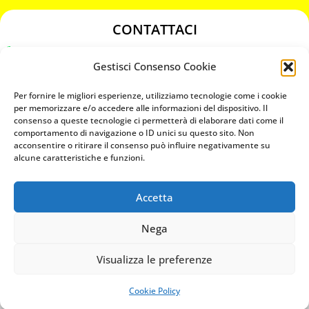
CONTATTACI
349 3863811
Gestisci Consenso Cookie
349 3863811
chiavicodificate@gmail.com
Per fornire le migliori esperienze, utilizziamo tecnologie come i cookie
per memorizzare e/o accedere alle informazioni del dispositivo. Il
consenso a queste tecnologie ci permetterà di elaborare dati come il
Privacy Policy
comportamento di navigazione o ID unici su questo sito. Non
acconsentire o ritirare il consenso può influire negativamente su
Cookie Policy
alcune caratteristiche e funzioni.
Accetta
MAPS
Nega
CHIAMA ORA
Visualizza le preferenze
WHATSAPP: MANDA LA FOTO
PREVENTIVO IMMEDIATO
Cookie Policy