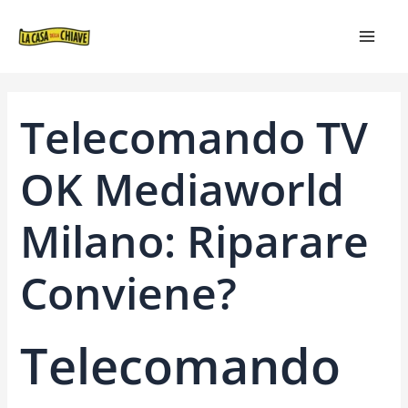
VAI
NAVIGAZIONE
MAIN
AL
ARTICOLI
MEN
CONTENUTO
Telecomando TV
OK Mediaworld
Milano: Riparare
Conviene?
Telecomando