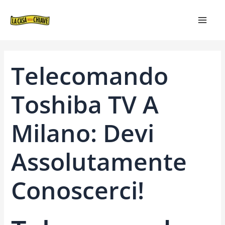
VAI
NAVIGAZIONE
MAIN
AL
ARTICOLI
MEN
CONTENUTO
Telecomando
Toshiba TV A
Milano: Devi
Assolutamente
Conoscerci!