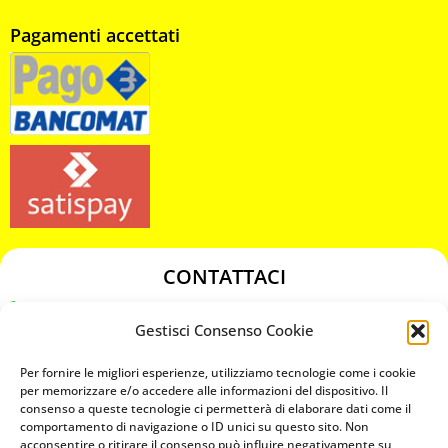
Pagamenti accettati
CONTATTACI
349 3863811
Gestisci Consenso Cookie
349 3863811
chiavicodificate@gmail.com
Per fornire le migliori esperienze, utilizziamo tecnologie come i cookie
per memorizzare e/o accedere alle informazioni del dispositivo. Il
consenso a queste tecnologie ci permetterà di elaborare dati come il
Privacy Policy
comportamento di navigazione o ID unici su questo sito. Non
acconsentire o ritirare il consenso può influire negativamente su