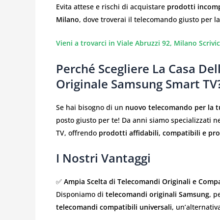
Evita attese e rischi di acquistare
prodotti incomp
Milano
, dove troverai il telecomando giusto per la
Vieni a trovarci in Viale Abruzzi 92, Milano
Scrivi
Perché Scegliere La Casa Del
Originale Samsung Smart TV
Se hai bisogno di un
nuovo telecomando per la 
posto giusto per te! Da anni siamo specializzati
TV, offrendo
prodotti affidabili, compatibili e pro
I Nostri Vantaggi
✅
Ampia Scelta di Telecomandi Originali e Compa
Disponiamo di
telecomandi originali Samsung
, p
telecomandi compatibili universali
, un’alternati