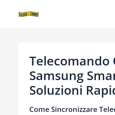
VAI
NAVIGAZIONE
AL
ARTICOLI
CONTENUTO
Telecomando O
Samsung Smart
Soluzioni Rapi
Come Sincronizzare
Tele