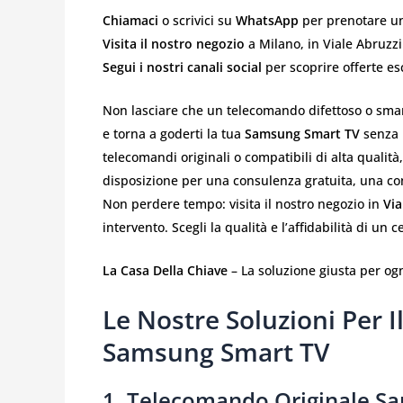
Chiamaci
o scrivici su
WhatsApp
per prenotare un
Visita il nostro negozio
a Milano, in Viale Abruzzi
Segui i nostri canali social
per scoprire offerte escl
Non lasciare che un telecomando difettoso o smarr
e torna a goderti la tua
Samsung Smart TV
senza 
telecomandi originali o compatibili di alta qualità, 
disposizione per una consulenza gratuita, una c
Non perdere tempo: visita il nostro negozio in
Via
intervento. Scegli la qualità e l’affidabilità di un c
La Casa Della Chiave
– La soluzione giusta per ogn
Le Nostre Soluzioni Per 
Samsung Smart TV
1.
Telecomando Originale S