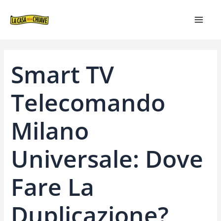
VAI
NAVIGAZIONE
MAIN
AL
ARTICOLI
MEN
CONTENUTO
Smart TV
Telecomando
Milano
Universale: Dove
Fare La
Duplicazione?