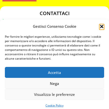
CONTATTACI
349 3863811
Gestisci Consenso Cookie
349 3863811
chiavicodificate@gmail.com
Per fornire le migliori esperienze, utilizziamo tecnologie come i cookie
per memorizzare e/o accedere alle informazioni del dispositivo. Il
consenso a queste tecnologie ci permetterà di elaborare dati come il
Privacy Policy
comportamento di navigazione o ID unici su questo sito. Non
acconsentire o ritirare il consenso può influire negativamente su
Cookie Policy
alcune caratteristiche e funzioni.
Accetta
MAPS
Nega
CHIAMA ORA
Visualizza le preferenze
WHATSAPP: MANDA LA FOTO
PREVENTIVO IMMEDIATO
Cookie Policy