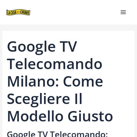
VAI
NAVIGAZIONE
MAIN
AL
ARTICOLI
MEN
CONTENUTO
Google TV
Telecomando
Milano: Come
Scegliere Il
Modello Giusto
Google TV Telecomando: