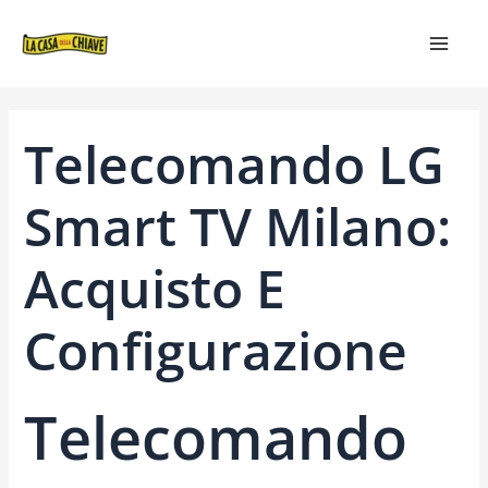
VAI
NAVIGAZIONE
MAIN
AL
ARTICOLI
MEN
CONTENUTO
Telecomando LG
Smart TV Milano:
Acquisto E
Configurazione
Telecomando