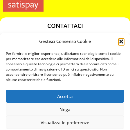
CONTATTACI
349 3863811
Gestisci Consenso Cookie
349 3863811
chiavicodificate@gmail.com
Per fornire le migliori esperienze, utilizziamo tecnologie come i cookie
per memorizzare e/o accedere alle informazioni del dispositivo. Il
consenso a queste tecnologie ci permetterà di elaborare dati come il
Privacy Policy
comportamento di navigazione o ID unici su questo sito. Non
acconsentire o ritirare il consenso può influire negativamente su
Cookie Policy
alcune caratteristiche e funzioni.
Accetta
MAPS
Nega
CHIAMA ORA
Visualizza le preferenze
WHATSAPP: MANDA LA FOTO