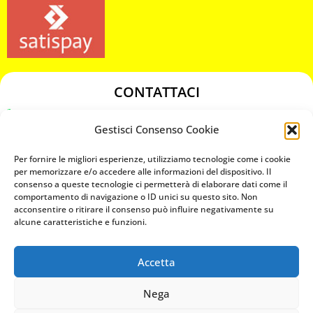
CONTATTACI
349 3863811
Gestisci Consenso Cookie
349 3863811
chiavicodificate@gmail.com
Per fornire le migliori esperienze, utilizziamo tecnologie come i cookie
per memorizzare e/o accedere alle informazioni del dispositivo. Il
consenso a queste tecnologie ci permetterà di elaborare dati come il
Privacy Policy
comportamento di navigazione o ID unici su questo sito. Non
acconsentire o ritirare il consenso può influire negativamente su
Cookie Policy
alcune caratteristiche e funzioni.
Accetta
MAPS
Nega
CHIAMA ORA