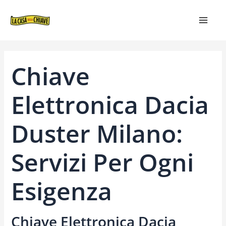
VAI
NAVIGAZIONE
MAIN
AL
ARTICOLI
MEN
CONTENUTO
Chiave
Elettronica Dacia
Duster Milano:
Servizi Per Ogni
Esigenza
Chiave Elettronica Dacia