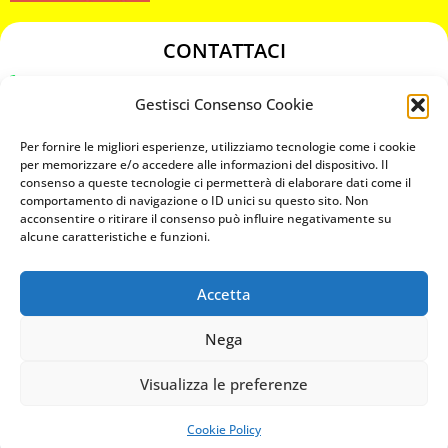
CONTATTACI
349 3863811
Gestisci Consenso Cookie
349 3863811
chiavicodificate@gmail.com
Per fornire le migliori esperienze, utilizziamo tecnologie come i cookie
per memorizzare e/o accedere alle informazioni del dispositivo. Il
consenso a queste tecnologie ci permetterà di elaborare dati come il
Privacy Policy
comportamento di navigazione o ID unici su questo sito. Non
acconsentire o ritirare il consenso può influire negativamente su
Cookie Policy
alcune caratteristiche e funzioni.
Accetta
MAPS
Nega
CHIAMA ORA
Visualizza le preferenze
WHATSAPP: MANDA LA FOTO
PREVENTIVO IMMEDIATO
Cookie Policy