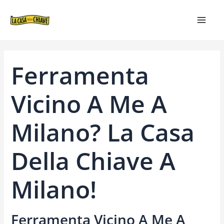
VAI
NAVIGAZIONE
MAIN
AL
ARTICOLI
MEN
CONTENUTO
Ferramenta
Vicino A Me A
Milano? La Casa
Della Chiave A
Milano!
Ferramenta Vicino A Me A