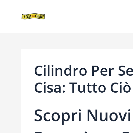
VAI
NAVIGAZIONE
AL
ARTICOLI
CONTENUTO
Cilindro Per Se
Cisa: Tutto Ci
Scopri Nuovi