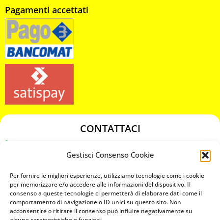
Pagamenti accettati
CONTATTACI
349 3863811
Gestisci Consenso Cookie
349 3863811
chiavicodificate@gmail.com
Per fornire le migliori esperienze, utilizziamo tecnologie come i cookie
per memorizzare e/o accedere alle informazioni del dispositivo. Il
consenso a queste tecnologie ci permetterà di elaborare dati come il
Privacy Policy
comportamento di navigazione o ID unici su questo sito. Non
acconsentire o ritirare il consenso può influire negativamente su
Cookie Policy
alcune caratteristiche e funzioni.