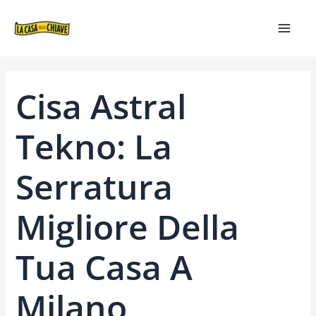
VAI
NAVIGAZIONE
MAIN
AL
ARTICOLI
MEN
CONTENUTO
Cisa Astral
Tekno: La
Serratura
Migliore Della
Tua Casa A
Milano