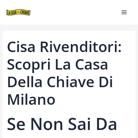
VAI
NAVIGAZIONE
MAIN
AL
ARTICOLI
MEN
CONTENUTO
Cisa Rivenditori:
Scopri La Casa
Della Chiave Di
Milano
Se Non Sai Da