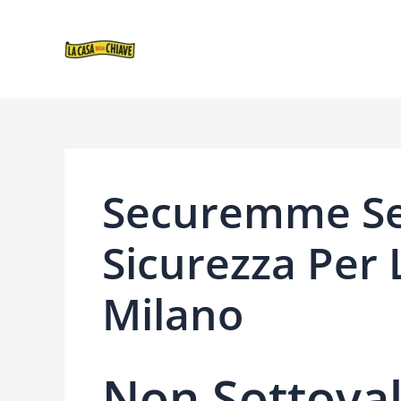
VAI
NAVIGAZIONE
AL
ARTICOLI
CONTENUTO
Securemme Se
Sicurezza Per 
Milano
Non Sottova