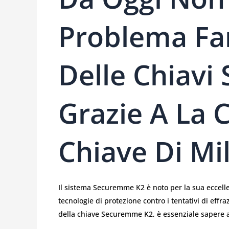
Problema Far
Delle Chiavi
Grazie A La 
Chiave Di Mi
Il sistema Securemme K2 è noto per la sua eccellen
tecnologie di protezione contro i tentativi di effr
della chiave Securemme K2, è essenziale sapere a c