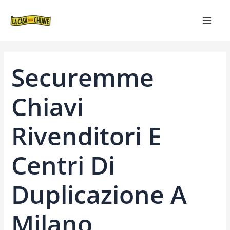
VAI
NAVIGAZIONE
MAIN
AL
ARTICOLI
MEN
CONTENUTO
Securemme
Chiavi
Rivenditori E
Centri Di
Duplicazione A
Milano