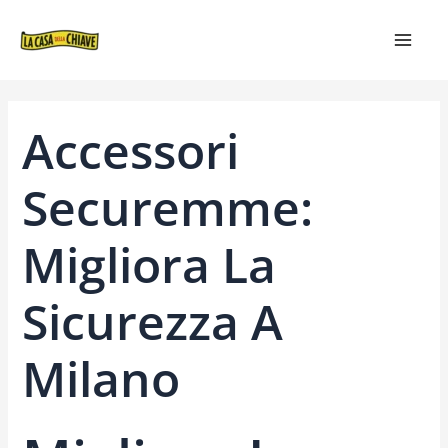
VAI
NAVIGAZIONE
MAIN
AL
ARTICOLI
MEN
CONTENUTO
Accessori
Securemme:
Migliora La
Sicurezza A
Milano