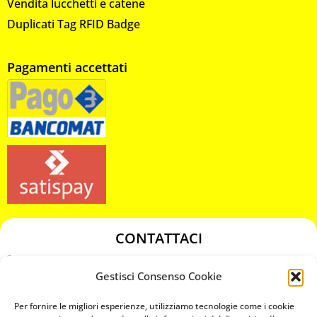
Vendita lucchetti e catene
Duplicati Tag RFID Badge
Pagamenti accettati
CONTATTACI
349 3863811
Gestisci Consenso Cookie
349 3863811
chiavicodificate@gmail.com
Per fornire le migliori esperienze, utilizziamo tecnologie come i cookie