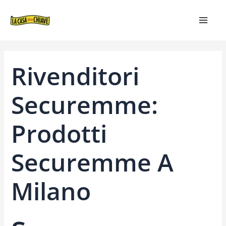
VAI
NAVIGAZIONE
MAIN
AL
ARTICOLI
MEN
CONTENUTO
Rivenditori
Securemme:
Prodotti
Securemme A
Milano