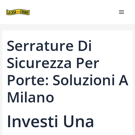
VAI
NAVIGAZIONE
MAIN
AL
ARTICOLI
MEN
CONTENUTO
Serrature Di
Sicurezza Per
Porte: Soluzioni A
Milano
Investi Una