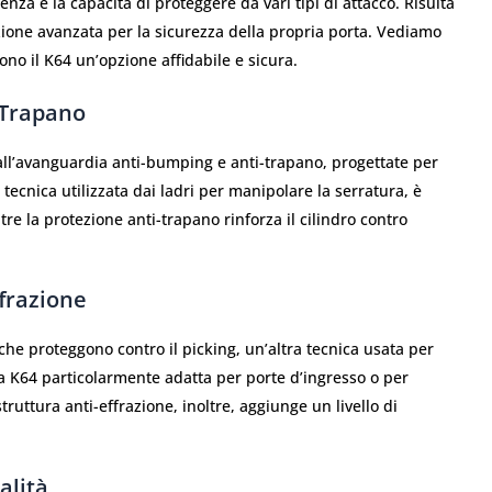
enza e la capacità di proteggere da vari tipi di attacco. Risulta
zione avanzata per la sicurezza della propria porta. Vediamo
dono il K64 un’opzione affidabile e sicura.
-Trapano
all’avanguardia anti-bumping e anti-trapano, progettate per
tecnica utilizzata dai ladri per manipolare la serratura, è
e la protezione anti-trapano rinforza il cilindro contro
ffrazione
e proteggono contro il picking, un’altra tecnica usata per
la K64 particolarmente adatta per porte d’ingresso o per
ruttura anti-effrazione, inoltre, aggiunge un livello di
alità