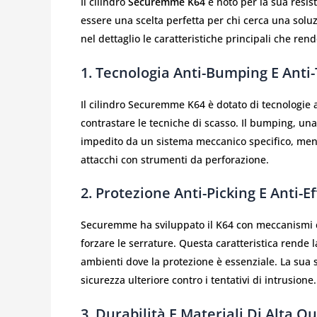
Il cilindro
Securemme K64
è noto per la sua resist
essere una scelta perfetta per chi cerca una solu
nel dettaglio le caratteristiche principali che ren
1. Tecnologia Anti-Bumping E Anti
Il cilindro Securemme K64 è dotato di tecnologie 
contrastare le tecniche di scasso. Il bumping, una 
impedito da un sistema meccanico specifico, mentr
attacchi con strumenti da perforazione.
2. Protezione Anti-Picking E Anti-E
Securemme ha sviluppato il K64 con meccanismi ch
forzare le serrature. Questa caratteristica rende 
ambienti dove la protezione è essenziale. La sua st
sicurezza ulteriore contro i tentativi di intrusione.
3. Durabilità E Materiali Di Alta Qu