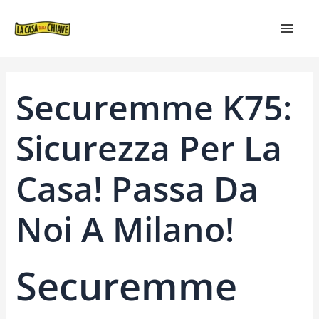
VAI
NAVIGAZIONE
MAIN
AL
ARTICOLI
MEN
CONTENUTO
Securemme K75:
Sicurezza Per La
Casa! Passa Da
Noi A Milano!
Securemme